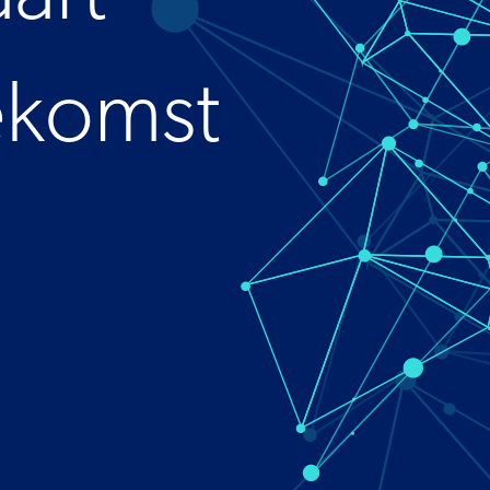
ekaart
toekomst